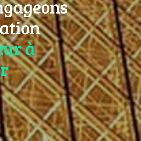
ngageons
lation
eur à
r