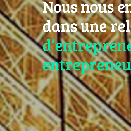
Nous nous e
dans une re
d’entrepren
entrepreneu