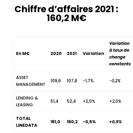
Chiffre d’affaires 2021 :
160,2 M€
Variation
à taux de
En M€
2020
2021
Variation
change
constants
ASSET
109,6
107,8
-1,7%
-0,2%
MANAGEMENT
LENDING &
51,4
52,4
+2,0%
+2,0%
LEASING
TOTAL
161,0
160,2
-0,5%
+0,5%
LINEDATA