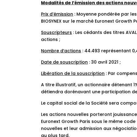
Modalités de l’émission des actions nouv
Prix d’émission
: Moyenne pondérée par les 
BIOSYNEX sur le marché Euronext Growth Par
Souscripteurs
: Les cédants des titres AVAL
actions ;
Nombre d’actions
: 44.493 représentant 0,
Date de souscription
: 30 avril 2021 ;
Libération de la souscription
: Par compens
A titre illustratif, un actionnaire détenant
détiendra dorénavant une participation de
Le capital social de la Société sera compos
Les actions nouvelles porteront jouissanc
Euronext Growth Paris sous le même code I
nouvelles et leur admission aux négociatio
au plus tard.