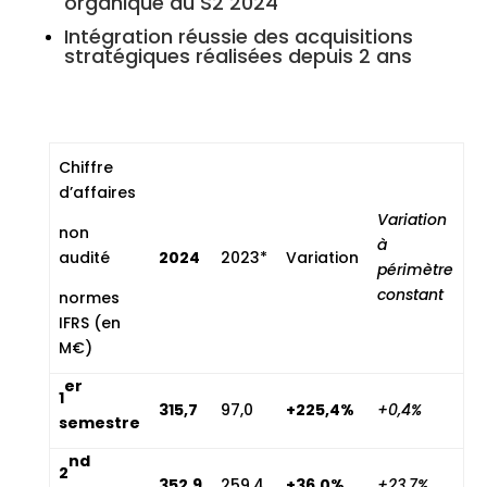
organique au S2 2024
Intégration réussie des acquisitions
stratégiques réalisées depuis 2 ans
Chiffre
d’affaires
Variation
non
à
audité
2024
2023*
Variation
périmètre
constant
normes
IFRS (en
M€)
er
1
315,7
97,0
+225,4%
+0,4%
semestre
nd
2
352,9
259,4
+36,0%
+23,7%