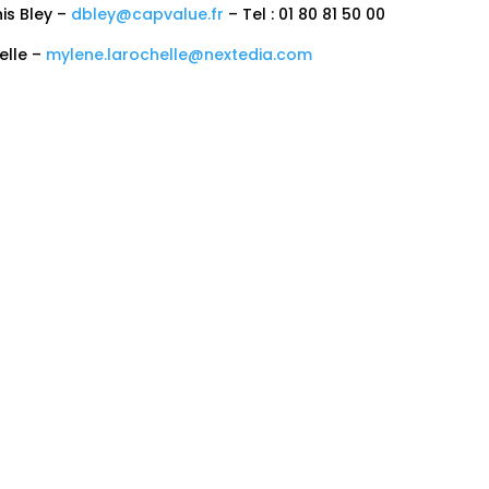
is Bley –
dbley@capvalue.fr
– Tel : 01 80 81 50 00
elle –
mylene.larochelle@nextedia.com