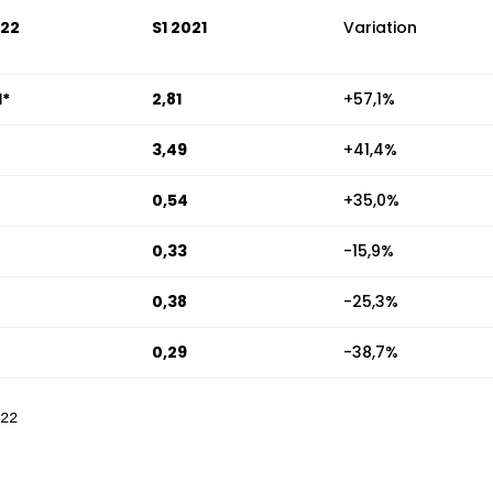
022
S1 2021
Variation
*
2,81
+57,1%
3,49
+41,4%
0,54
+35,0%
0,33
-15,9%
0,38
-25,3%
0,29
-38,7%
022