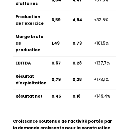
6,04
4,41
+37,0%
d’affaires
Production
6,59
4,94
+33,5%
de l’exercice
Marge brute
de
1,49
0,73
+101,5%
production
EBITDA
0,67
0,28
+137,7%
Résultat
0,79
0,28
+173,1%
d’exploitation
Résultat net
0,45
0,18
+149,4%
Croissance soutenue de l’activité portée par
la demande croissante pour la construction