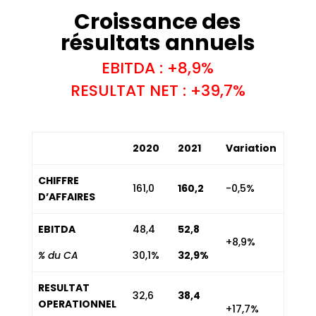
Croissance des
résultats annuels
EBITDA : +8,9%
RESULTAT NET : +39,7%
2020
2021
Variation
CHIFFRE
161,0
160,2
-0,5%
D’AFFAIRES
EBITDA
48,4
52,8
+8,9%
% du CA
30,1%
32,9%
RESULTAT
32,6
38,4
OPERATIONNEL
+17,7%