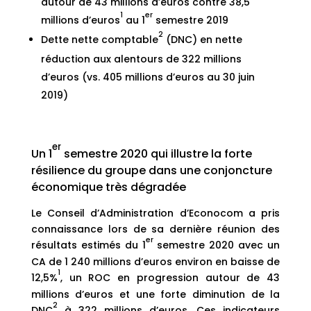
autour de 43 millions d’euros contre 38,5
1
er
millions d’euros
au 1
semestre 2019
2
Dette nette comptable
(DNC) en nette
réduction aux alentours de 322 millions
d’euros (vs. 405 millions d’euros au 30 juin
2019)
er
Un 1
semestre 2020 qui illustre la forte
résilience du groupe dans une conjoncture
économique très dégradée
Le Conseil d’Administration d’Econocom a pris
connaissance lors de sa dernière réunion des
er
résultats estimés du 1
semestre 2020 avec un
CA de 1 240 millions d’euros environ en baisse de
1
12,5%
, un ROC en progression autour de 43
millions d’euros et une forte diminution de la
2
DNC
à 322 millions d’euros. Ces indicateurs