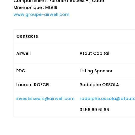
Compartiment : Euronext Access+ ; Code
Mnémonique : MLAIR
www.groupe-airwell.com
Contacts
Airwell
Atout Capital
PDG
Listing Sponsor
Laurent ROEGEL
Rodolphe OSSOLA
investisseurs@airwell.com
rodolphe.ossola@atoutc
01 56 69 61 86