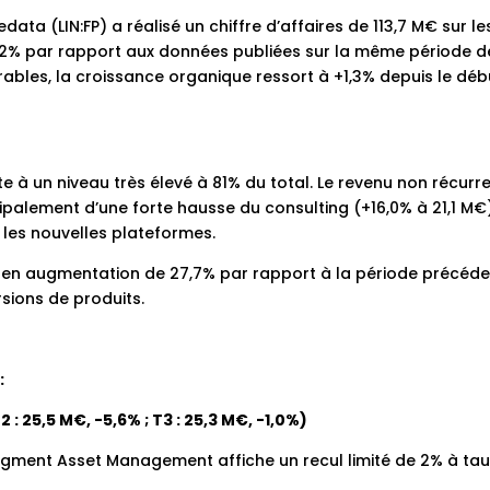
edata (LIN:FP) a réalisé un chiffre d’affaires de 113,7 M€ sur le
1,2% par rapport aux données publiées sur la même période d
ables, la croissance organique ressort à +1,3% depuis le déb
ste à un niveau très élevé à 81% du total. Le revenu non récurr
ipalement d’une forte hausse du consulting (+16,0% à 21,1 M€
r les nouvelles plateformes.
 en augmentation de 27,7% par rapport à la période précéde
sions de produits.
:
: 25,5 M€, -5,6% ; T3 : 25,3 M€, -1,0%)
segment Asset Management affiche un recul limité de 2% à tau