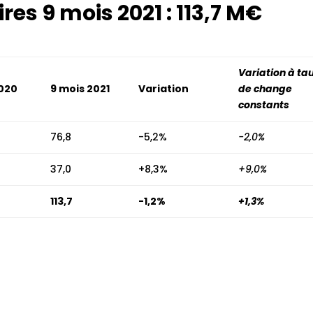
ires 9 mois 2021 : 113,7 M€
Variation à ta
2020
9 mois 2021
Variation
de change
constants
76,8
-5,2%
-2,0%
37,0
+8,3%
+9,0%
113,7
-1,2%
+1,3%