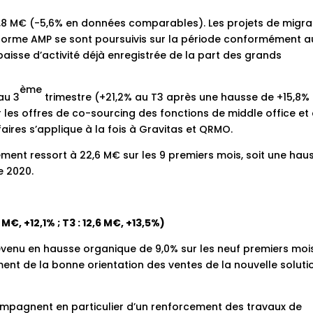
 62,8 M€ (-5,6% en données comparables). Les projets de migra
teforme AMP se sont poursuivis sur la période conformément a
aisse d’activité déjà enregistrée de la part des grands
ème
au 3
trimestre (+21,2% au T3 après une hausse de +15,8%
 les offres de co-sourcing des fonctions de middle office et
aires s’applique à la fois à Gravitas et QRMO.
ent ressort à 22,6 M€ sur les 9 premiers mois, soit une hau
e 2020.
 M€, +12,1% ; T3 : 12,6 M€, +13,5%)
evenu en hausse organique de 9,0% sur les neuf premiers moi
mment de la bonne orientation des ventes de la nouvelle soluti
compagnent en particulier d’un renforcement des travaux de