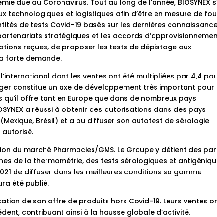
émie due au Coronavirus. Tout au long de l’année, BIOSYNEX s
technologiques et logistiques afin d’être en mesure de fou
ntités de tests Covid-19 basés sur les dernières connaissanc
s partenariats stratégiques et les accords d’approvisionneme
sations reçues, de proposer les tests de dépistage aux
la forte demande.
 l’international dont les ventes ont été multipliées par 4,4 po
anger constitue un axe de développement très important pour 
s qu’il offre tant en Europe que dans de nombreux pays
SYNEX a réussi à obtenir des autorisations dans des pays
Mexique, Brésil) et a pu diffuser son autotest de sérologie
 autorisé.
ation du marché Pharmacies/GMS. Le Groupe y détient des par
s de la thermométrie, des tests sérologiques et antigéniqu
2021 de diffuser dans les meilleures conditions sa gamme
ura été publié.
sation de son offre de produits hors Covid-19. Leurs ventes o
dent, contribuant ainsi à la hausse globale d’activité.