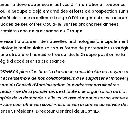
uer à développer ses initiatives à l’international. Les zones
ne où le Groupe a déjà entamé des efforts de prospection sur 
 bénéficie d’une excellente image à l’étranger qui s’est accrue
 succès de ses offres Covid-19. Sur les prochaines années,
 première zone de croissance du Groupe.
lle visant à acquérir de nouvelles technologies principalemen
 biologie moléculaire soit sous forme de partenariat stratég
 une structure financière très solide, le Groupe positionne la
gié d’accélérer sa croissance.
BIOSYNEX à plus d’un titre. La demande considérable en moyens 
et l’ensemble de nos collaborateurs à se surpasser et innover
 nom du Conseil d’Administration leur adresser nos sincères
uveaux » né de la pandémie, c’est toute une organisation qu’il a f
t rapide de la demande. Celle-ci va assurément rester soutenue 
ous pour offrir son savoir-faire et son expertise au service de 
nsur, Président-Directeur Général de BIOSYNEX
.