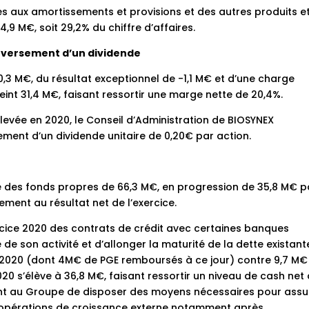
s aux amortissements et provisions et des autres produits e
4,9 M€, soit 29,2% du chiffre d’affaires.
e versement d’un dividende
0,3 M€, du résultat exceptionnel de -1,1 M€ et d’une charge
teint 31,4 M€, faisant ressortir une marge nette de 20,4%.
vée en 2020, le Conseil d’Administration de BIOSYNEX
ment d’un dividende unitaire de 0,20€ par action.
e
e des fonds propres de 66,3 M€, en progression de 35,8 M€ p
ement au résultat net de l’exercice.
rcice 2020 des contrats de crédit avec certaines banques
e son activité et d’allonger la maturité de la dette existante
in 2020 (dont 4M€ de PGE remboursés à ce jour) contre 9,7 M€
020 s’élève à 36,8 M€, faisant ressortir un niveau de cash net 
ent au Groupe de disposer des moyens nécessaires pour assu
 opérations de croissance externe notamment après