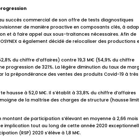
 progression
 au succès commercial de son offre de tests diagnostiques
rovisionner de manière proactive en composants clés, à adap
 et à faire appel aux sous-traitances nécessaires. Afin de
, BIOSYNEX a également décidé de relocaliser des productions 
52,8% du chiffre d’affaires) contre 19,3 M€ (54,9% du chiffre
une progression de 321%. La légère diminution du taux de mar
par la prépondérance des ventes des produits Covid-19 à très
te hausse à 52,0 M€. Il s’établit à 33,8% du chiffre d’affaires
moigne de la maîtrise des charges de structure (hausse limi
un montant de participation s’élevant en moyenne à 2,66 mois
rte implication tout au long de cette année 2020 exceptionnell
ipation (RSP) 2020 s’élève à 1,8 M€.