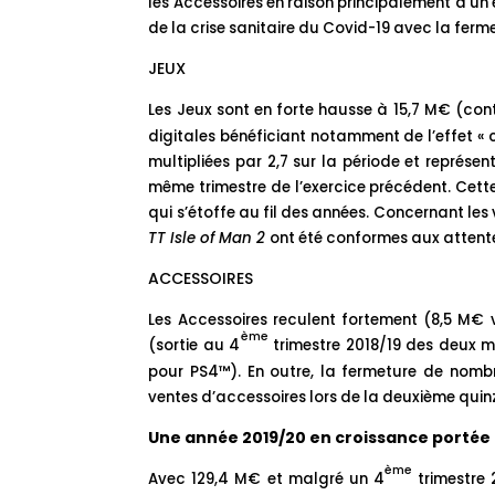
les Accessoires en raison principalement d’u
de la crise sanitaire du Covid-19 avec la ferme
JEUX
Les Jeux sont en forte hausse à 15,7 M€ (con
digitales bénéficiant notamment de l’effet « c
multipliées par 2,7 sur la période et représen
même trimestre de l’exercice précédent. Cett
qui s’étoffe au fil des années. Concernant les
TT Isle of Man 2
ont été conformes aux attent
ACCESSOIRES
Les Accessoires reculent fortement (8,5 M€ v
ème
(sortie au 4
trimestre 2018/19 des deux 
pour PS4™). En outre, la fermeture de nombr
ventes d’accessoires lors de la deuxième quin
Une année 2019/20 en croissance portée 
ème
Avec 129,4 M€ et malgré un 4
trimestre 