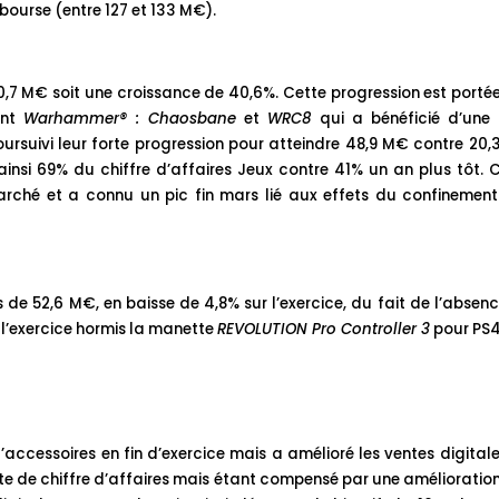
n bourse (entre 127 et 133 M€).
70,7 M€ soit une croissance de 40,6%. Cette progression est porté
ont
Warhammer® : Chaosbane
et
WRC8
qui a bénéficié d’une 
oursuivi leur forte progression pour atteindre 48,9 M€ contre 20
 ainsi 69% du chiffre d’affaires Jeux contre 41% un an plus tôt. 
arché et a connu un pic fin mars lié aux effets du confinemen
s de 52,6 M€, en baisse de 4,8% sur l’exercice, du fait de l’absen
l’exercice hormis la manette
REVOLUTION Pro Controller 3
pour PS
’accessoires en fin d’exercice mais a amélioré les ventes digital
erte de chiffre d’affaires mais étant compensé par une amélioratio