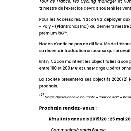
Tour de France, Pro Cycling manager
et
Hunt
trimestre de l’exercice devrait soutenir les ven
Pour les Accessoires, Nacon va déployer aux
« Poly » (Plantronics Inc.) au dernier trimes
premium
RIG™
.
Nacon n’anticipe pas de difficultés de trésore
sa récente introduction en bourse qui lui avai
Enfin, Nacon maintient les objectifs liés à so
entre 180 et 200 M€ et une Marge Opérationne
La société présentera ses objectifs 2020/21
prochain.
(2)
Marge Opérationnelle Courante = Taux de ROC = Résult
Prochain rendez-vous :
Résultats annuels 2019/20 : 25 mai 2
Communiqué après Bourse