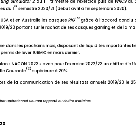
ing Simulator 2
au 1
trimestre de l’exercice puis de
WRC9
au 
er
tes du 1
semestre 2020/21 (début avril à fin septembre 2020).
TM
 USA et en Australie les casques
RIG
grâce à l’accord conclu 
tre 2019/20 portant sur le rachat de ses casques gaming et de la m
rie dans les prochains mois, disposant de liquidités importantes li
t permis de lever 109M€ en mars dernier.
n plan « NACON 2023 » avec pour l’exercice 2022/23 un chiffre d’aff
(2)
lle Courante
supérieure à 20%.
 lors de la communication de ses résultats annuels 2019/20 le 2
at Opérationnel Courant rapporté au chiffre d’affaires
020