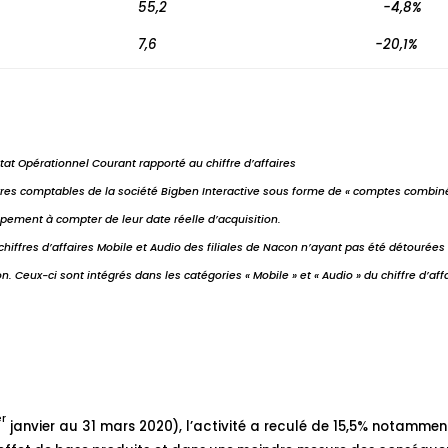
55,2
-4,8%
7,6
-20,1%
t Opérationnel Courant rapporté au chiffre d’affaires
 livres comptables de la société Bigben Interactive sous forme de « comptes combiné
ppement à compter de leur date réelle d’acquisition.
s chiffres d’affaires Mobile et Audio des filiales de Nacon n’ayant pas été détourées 
on. Ceux-ci sont intégrés dans les catégories « Mobile » et « Audio » du chiffre d’aff
er
janvier au 31 mars 2020), l’activité a reculé de 15,5% notammen