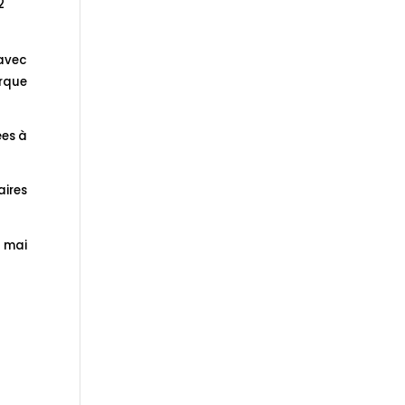
2
avec
arque
ées à
aires
5 mai