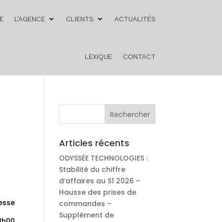
E
L’AGENCE
CLIENTS
ACTUALITÉS
LEXIQUE
CONTACT
E
Articles récents
ODYSSÉE TECHNOLOGIES :
Stabilité du chiffre
d’affaires au S1 2026 –
Hausse des prises de
esse
commandes –
Supplément de
18h00