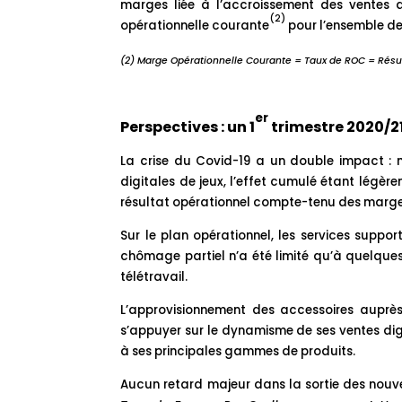
marges liée à l’accroissement des ventes d
(2)
opérationnelle courante
pour l’ensemble de 
(2) Marge Opérationnelle Courante = Taux de ROC = Résult
er
Perspectives : un 1
trimestre 2020/2
La crise du Covid-19 a un double impact : n
digitales de jeux, l’effet cumulé étant légèr
résultat opérationnel compte-tenu des marges
Sur le plan opérationnel, les services suppo
chômage partiel n’a été limité qu’à quelques 
télétravail.
L’approvisionnement des accessoires auprè
s’appuyer sur le dynamisme de ses ventes digi
à ses principales gammes de produits.
Aucun retard majeur dans la sortie des nouv