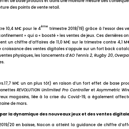
n effet de base produits et dans une moindre mesure des conséqu
ture des points de vente retail.
ème
tre 10,4 M€ pour le 4
trimestre 2018/19) grâce à l’essor des v
onfinement » qui a « boosté » les ventes de jeux. Ces dernières on
tent un chiffre d’affaires de 11,0 M€ sur le trimestre contre 4,1 
e croissance des ventes digitales s’appuie sur un fort back cata
 ventes physiques, les lancements d’
AO Tennis 2, Rugby 20
,
Overpa
es.
s.17,7 M€ un an plus tôt) en raison d’un fort effet de base pro
manettes
REVOLUTION Unlimited Pro Controller
et
Asymmetric Wire
eux magasins, liée à la crise du Covid-19, a également affect
zaine de mars.
par la dynamique des nouveaux jeux et des ventes digital
2019/20 en baisse, Nacon a atteint la guidance de chiffre d’aff