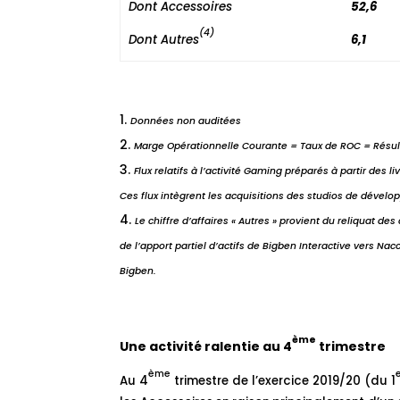
Dont Accessoires
52,6
(4)
Dont Autres
6,1
Données non auditées
Marge Opérationnelle Courante = Taux de ROC = Résulta
Flux relatifs à l’activité Gaming préparés à partir des
Ces flux intègrent les acquisitions des studios de dévelo
Le chiffre d’affaires « Autres » provient du reliquat de
de l’apport partiel d’actifs de Bigben Interactive vers Nac
Bigben.
ème
Une activité ralentie au 4
trimestre
ème
Au 4
trimestre de l’exercice 2019/20 (du 1