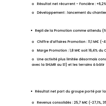
o Résultat net récurrent – Foncière : +6,2
o Développement : lancement du chantier
Repli de la Promotion comme attendu (fi
o Chiffre d’affaires Promotion : 11,1 M€ (-
o Marge Promotion : 1,8 M€ soit 16,4% du C
o Une activité plus limitée désormais conc
avec la SHLMR au S1) et les terrains à bâti
Résultat net part du groupe porté par la 
o Revenus consolidés : 25,7 M€ (-27,1%, 3