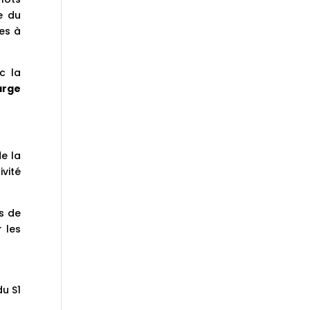
e du
les à
c la
arge
e la
ivité
s de
r les
du S1