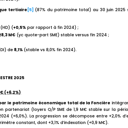
ue tertiaire
[5]
(87% du patrimoine total) au 30 juin 2025 
 (HD) (
+0,5%
par rapport à fin 2024) ;
28,3 M€
(yc quote-part SME) stable versus fin 2024 ;
(DI) de
8,1%
(stable vs 8,0% fin 2024).
MESTRE 2025
€ (+6,2%)
 par le patrimoine économique total de la Foncière
intégran
en partenariat (loyers Q/P SME de 1,9 M€ stable sur la pério
 2024 (+6,0%). La progression se décompose entre +2,0% d’e
érimètre constant, dont +3,1% d’indexation (+0,9 M€).