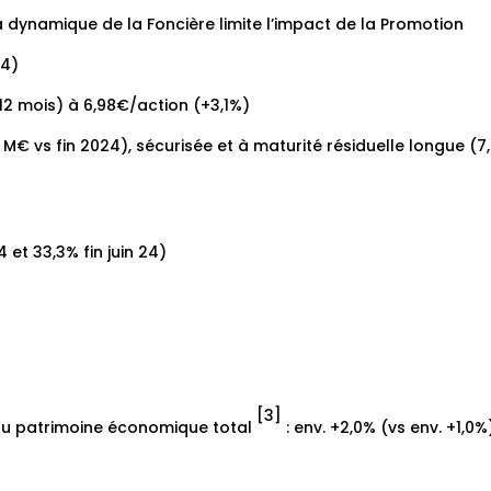
 la dynamique de la Foncière limite l’impact de la Promotion
24)
 12 mois) à 6,98€/action (+3,1%)
M€ vs fin 2024), sécurisée et à maturité résiduelle longue (7
 et 33,3% fin juin 24)
[3]
du patrimoine économique total
: env. +2,0% (vs env. +1,0%