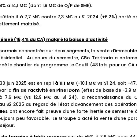
8% à 14,1 M€ (dont 1,9 M€ de Q/P de SME).
e
s’établit à 7,7 M€ contre 7,3 M€ au S1 2024 (+6,2%) porté p
ettement maitrisé.
élevé (16,4% du CA) malgré la baisse d’activité
t désormais concentrée sur deux segments, la vente d’immeubl
 résidentiel. Au cours du semestre, CBo Territoria a notam
ncé le chantier du programme Le Coutil (48 lots pour un CA 
30 juin 2025 est en repli
à 11,1 M€
(-10,1 M€ vs S1 24, soit -47
par la
fin de l’activité en Pinel Dom
(effet de base de -3,9 M
 à 7,6 M€ (vs 12,9 M€ au S1 24), la reconnaissance du 
au S2 2025 au regard de l’état d’avancement des opération
lles
ont encore fait preuve d’une forte inertie ce semestre à
oujours peu favorable. Le Groupe a acté la vente d’une parc
éjour.
de terrains à bâtir
progressent de +5% à 7,9 M€ pour 44 