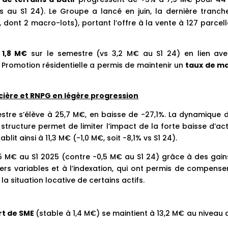
 au S1 24). Le Groupe a lancé en juin, la dernière tranch
, dont 2 macro-lots), portant l’offre à la vente à 127 parcel
 1,8 M€
sur le semestre (vs 3,2 M€ au S1 24) en lien ave
ix Promotion résidentielle a permis de maintenir un
taux de m
ncière et RNPG en légère progression
tre s’élève à 25,7 M€, en baisse de -27,1%. La dynamique d
 structure permet de limiter l’impact de la forte baisse d’act
tablit ainsi à 11,3 M€ (-1,0 M€, soit -8,1% vs S1 24).
5 M€ au S1 2025 (contre -0,5 M€ au S1 24) grâce à des gain
yers variables et à l’indexation, qui ont permis de compense
 la situation locative de certains actifs.
rt de SME
(stable à 1,4 M€) se maintient à 13,2 M€ au niveau 