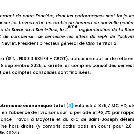
ement de notre Foncière, dont les performances sont toujours
lancer les travaux d’un ensemble de bureaux de nouvelle génér
ème
ité de Savanna à Saint-Paul, la 2
agglomération de La Réun
de compenser ce semestre les effets du repli de l’activit
Neyret, Président Directeur général de CBo Territoria.
ria (ISIN : FR0010193979 – CBOT), acteur immobilier de référe
e 8 septembre 2025, a arrêté les comptes consolidés semestr
it des comptes consolidés sont finalisées.
atrimoine économique total
[4]
valorisé à 379,7 M€ HD, st
 en l’absence de livraisons sur la période et +2,2% par rapp
 France Travail à Mayotte et du KFC de Saint-Joseph déten
oine hors droits (y compris actifs bâtis en cours pour 2,6
fin 2024).