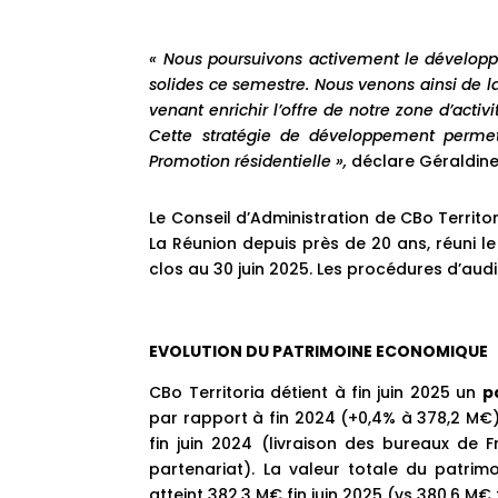
« Nous poursuivons activement le développ
solides ce semestre. Nous venons ainsi de 
venant enrichir l’offre de notre zone d’activ
Cette stratégie de développement permet 
Promotion résidentielle »,
déclare Géraldine 
Le Conseil d’Administration de CBo Territo
La Réunion depuis près de 20 ans, réuni l
clos au 30 juin 2025. Les procédures d’aud
EVOLUTION DU PATRIMOINE ECONOMIQUE
CBo Territoria détient à fin juin 2025 un
p
par rapport à fin 2024 (+0,4% à 378,2 M€)
fin juin 2024 (livraison des bureaux de
partenariat). La valeur totale du patrim
atteint 382,3 M€ fin juin 2025 (vs 380,6 M€ 