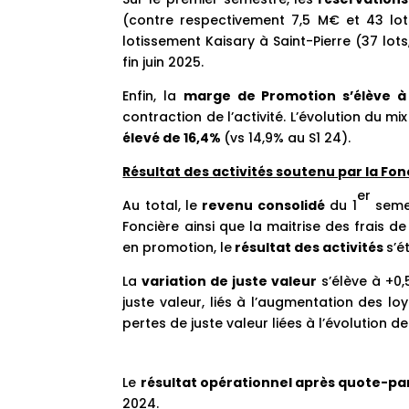
(contre respectivement 7,5 M€ et 43 lots
lotissement Kaisary à Saint-Pierre (37 lots
fin juin 2025.
Enfin, la
marge de Promotion s’élève à
contraction de l’activité. L’évolution du m
élevé de
16,4%
(vs 14,9% au S1 24).
Résultat des activités soutenu par la Fo
er
Au total, le
revenu consolidé
du 1
semes
Foncière ainsi que la maitrise des frais de
en promotion, le
résultat des activités
s’é
La
variation de juste valeur
s’élève à +0,
juste valeur, liés à l’augmentation des lo
pertes de juste valeur liées à l’évolution de
Le
résultat opérationnel après quote-pa
2024.