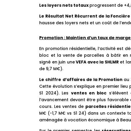
Les loyers nets totaux
progressent de +4,
Le Résultat Net Récurrent de la Foncièr
hausse des loyers nets et un coût de l’end
Promotion : Maintien d’un taux de marge 
En promotion résidentielle, l’activité es
bloc et la vente de parcelles à bâtir en
signé en juin une
VEFA avec la SHLMR
et la
de 9,7 M€).
Le chiffre d’affaires de la Promotion
au 
Cette évolution s’explique en premier lieu 
S1 2024). Les
ventes en bloc
s’élèvent
l’avancement devant être plus favorable 
cours. Les ventes de
parcelles résidentie
M€ (-1,7 M€ vs S1 24) dans un contexte t
aménagée à vocation économique à Beaus
Sur le premier semestre, les
réservations 