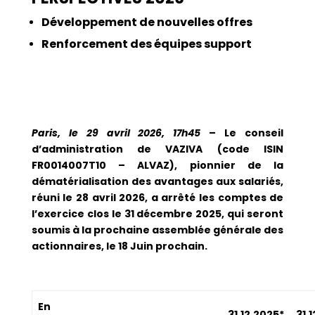
Développement de nouvelles offres
Renforcement des équipes support
Paris, le 29 avril 2026, 17h45
– Le conseil
d’administration de VAZIVA (code ISIN
FR0014007T10 – ALVAZ), pionnier de la
dématérialisation des avantages aux salariés,
réuni le 28 avril 2026, a arrêté les comptes de
l’exercice clos le 31 décembre 2025, qui seront
soumis à la prochaine assemblée générale des
actionnaires, le 18 Juin prochain.
En
31.12.2025*
31.