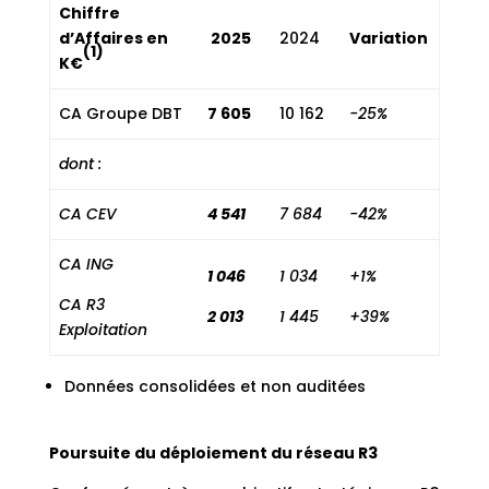
Chiffre
d’Affaires en
2025
2024
Variation
(1)
K€
CA Groupe DBT
7 605
10 162
-25%
dont :
CA CEV
4 541
7 684
-42%
CA ING
1 046
1 034
+1%
CA R3
2 013
1 445
+39%
Exploitation
Données consolidées et non auditées
Poursuite du déploiement du réseau R3