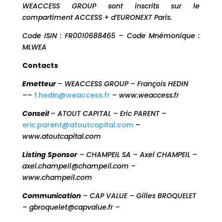
WEACCESS GROUP sont inscrits sur le
compartiment ACCESS + d’EURONEXT Paris.
Code ISIN : FR0010688465 – Code Mnémonique :
MLWEA
Contacts
Emetteur
– WEACCESS GROUP – François HEDIN
––
f.hedin@weaccess.fr
–
www.weaccess.fr
Conseil
– ATOUT CAPITAL – Eric PARENT –
eric.parent@atoutcapital.com
–
www.atoutcapital.com
Listing Sponsor
– CHAMPEIL SA – Axel CHAMPEIL –
axel.champeil@champeil.com
–
www.champeil.com
Communication
– CAP VALUE – Gilles BROQUELET
–
gbroquelet@capvalue.fr
–